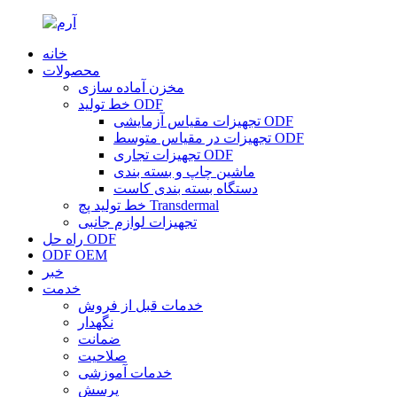
خانه
محصولات
مخزن آماده سازی
خط تولید ODF
تجهیزات مقیاس آزمایشی ODF
تجهیزات در مقیاس متوسط ​​ODF
تجهیزات تجاری ODF
ماشین چاپ و بسته بندی
دستگاه بسته بندی کاست
خط تولید پچ Transdermal
تجهیزات لوازم جانبی
راه حل ODF
ODF OEM
خبر
خدمت
خدمات قبل از فروش
نگهدار
ضمانت
صلاحیت
خدمات آموزشی
پرسش