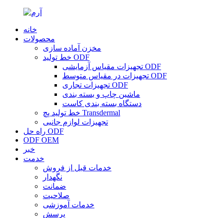
خانه
محصولات
مخزن آماده سازی
خط تولید ODF
تجهیزات مقیاس آزمایشی ODF
تجهیزات در مقیاس متوسط ​​ODF
تجهیزات تجاری ODF
ماشین چاپ و بسته بندی
دستگاه بسته بندی کاست
خط تولید پچ Transdermal
تجهیزات لوازم جانبی
راه حل ODF
ODF OEM
خبر
خدمت
خدمات قبل از فروش
نگهدار
ضمانت
صلاحیت
خدمات آموزشی
پرسش