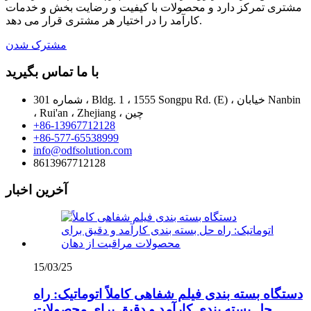
مشتری تمرکز دارد و محصولات با کیفیت و رضایت بخش و خدمات
کارآمد را در اختیار هر مشتری قرار می دهد.
مشترک شدن
با ما تماس بگیرید
شماره 301 ، Bldg. 1 ، 1555 Songpu Rd. (E) ، خیابان Nanbin
، Rui'an ، Zhejiang ، چین
+86-13967712128
+86-577-65538999
info@odfsolution.com
8613967712128
آخرین اخبار
15/03/25
دستگاه بسته بندی فیلم شفاهی کاملاً اتوماتیک: راه
حل بسته بندی کارآمد و دقیق برای محصولات