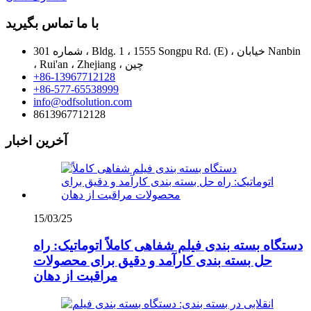
با ما تماس بگیرید
شماره 301 ، Bldg. 1 ، 1555 Songpu Rd. (E) ، خیابان Nanbin
، Rui'an ، Zhejiang ، چین
+86-13967712128
+86-577-65538999
info@odfsolution.com
8613967712128
آخرین اخبار
15/03/25
دستگاه بسته بندی فیلم شفاهی کاملاً اتوماتیک: راه
حل بسته بندی کارآمد و دقیق برای محصولات
مراقبت از دهان