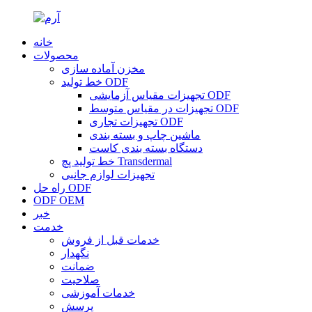
خانه
محصولات
مخزن آماده سازی
خط تولید ODF
تجهیزات مقیاس آزمایشی ODF
تجهیزات در مقیاس متوسط ​​ODF
تجهیزات تجاری ODF
ماشین چاپ و بسته بندی
دستگاه بسته بندی کاست
خط تولید پچ Transdermal
تجهیزات لوازم جانبی
راه حل ODF
ODF OEM
خبر
خدمت
خدمات قبل از فروش
نگهدار
ضمانت
صلاحیت
خدمات آموزشی
پرسش