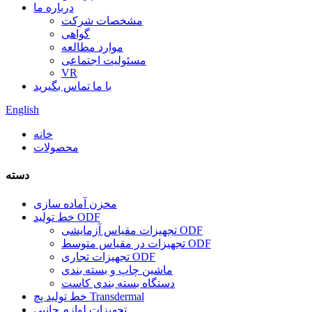
درباره ما
مشخصات شرکت
گواهی
موارد مطالعه
مسئولیت اجتماعی
VR
با ما تماس بگیرید
English
خانه
محصولات
دسته
مخزن آماده سازی
خط تولید ODF
تجهیزات مقیاس آزمایشی ODF
تجهیزات در مقیاس متوسط ​​ODF
تجهیزات تجاری ODF
ماشین چاپ و بسته بندی
دستگاه بسته بندی کاست
خط تولید پچ Transdermal
تجهیزات لوازم جانبی