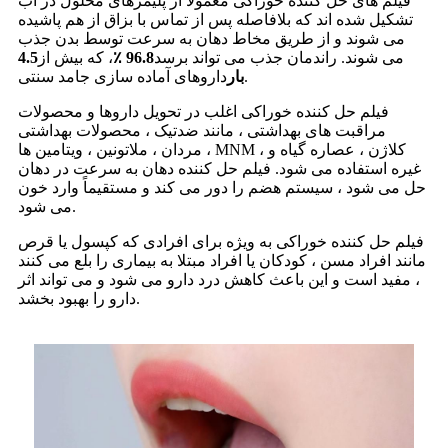
فیلم های حل کننده خوراکی معمولاً از پلیمرهای محلول در آب
تشکیل شده اند که بلافاصله پس از تماس با بزاق از هم پاشیده
می شوند و از طریق مخاط دهان به سرعت توسط بدن جذب
می شوند. راندمان جذب می تواند برسد
96.8 ٪
، که بیش از
4.5
داروهای آماده سازی جامد سنتی.
بار
فیلم حل کننده خوراکی اغلب در تحویل داروها و محصولات
مراقبت های بهداشتی ، مانند ضدتیک ، محصولات بهداشتی
مردان ، ملاتونین ، ویتامین ها ، MNM ، کلاژن ، عصاره گیاه و
غیره استفاده می شود. فیلم حل کننده دهان به سرعت در دهان
حل می شود ، سیستم هضم را دور می کند و مستقیماً وارد خون
می شود.
فیلم حل کننده خوراکی به ویژه برای افرادی که کپسول یا قرص
مانند افراد مسن ، کودکان یا افراد مبتلا به بیماری را بلع می کنند
، مفید است و این باعث کاهش درد دارو می شود و می تواند اثر
دارو را بهبود بخشد.