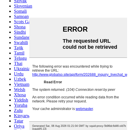
Slovak
Slovenian
Somali
Samoan
Scots Gaelic
Shona
Sindhi
Sundanese
Swahili
Tajik
Tamil
Telugu
Thai
Ukrainian
Urdu
Uzbek
Vietnamese
Welsh
Xhosa
Yiddish
Yoruba
Zulu
Kinyarwanda
Tatar
Oriya