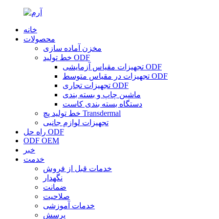
خانه
محصولات
مخزن آماده سازی
خط تولید ODF
تجهیزات مقیاس آزمایشی ODF
تجهیزات در مقیاس متوسط ​​ODF
تجهیزات تجاری ODF
ماشین چاپ و بسته بندی
دستگاه بسته بندی کاست
خط تولید پچ Transdermal
تجهیزات لوازم جانبی
راه حل ODF
ODF OEM
خبر
خدمت
خدمات قبل از فروش
نگهدار
ضمانت
صلاحیت
خدمات آموزشی
پرسش