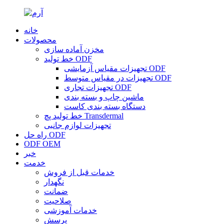
خانه
محصولات
مخزن آماده سازی
خط تولید ODF
تجهیزات مقیاس آزمایشی ODF
تجهیزات در مقیاس متوسط ​​ODF
تجهیزات تجاری ODF
ماشین چاپ و بسته بندی
دستگاه بسته بندی کاست
خط تولید پچ Transdermal
تجهیزات لوازم جانبی
راه حل ODF
ODF OEM
خبر
خدمت
خدمات قبل از فروش
نگهدار
ضمانت
صلاحیت
خدمات آموزشی
پرسش