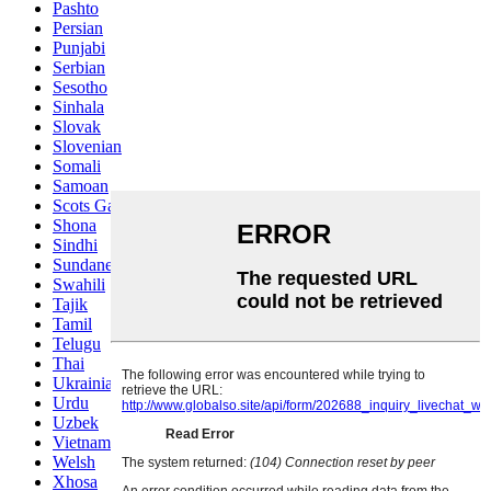
Pashto
Persian
Punjabi
Serbian
Sesotho
Sinhala
Slovak
Slovenian
Somali
Samoan
Scots Gaelic
Shona
Sindhi
Sundanese
Swahili
Tajik
Tamil
Telugu
Thai
Ukrainian
Urdu
Uzbek
Vietnamese
Welsh
Xhosa