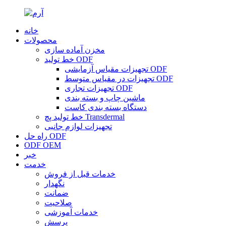
خانه
محصولات
مخزن آماده سازی
خط تولید ODF
تجهیزات مقیاس آزمایشی ODF
تجهیزات در مقیاس متوسط ​​ODF
تجهیزات تجاری ODF
ماشین چاپ و بسته بندی
دستگاه بسته بندی کاست
خط تولید پچ Transdermal
تجهیزات لوازم جانبی
راه حل ODF
ODF OEM
خبر
خدمت
خدمات قبل از فروش
نگهدار
ضمانت
صلاحیت
خدمات آموزشی
پرسش