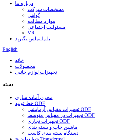
درباره ما
مشخصات شرکت
گواهی
موارد مطالعه
مسئولیت اجتماعی
VR
با ما تماس بگیرید
English
خانه
محصولات
تجهیزات لوازم جانبی
دسته
مخزن آماده سازی
خط تولید ODF
تجهیزات مقیاس آزمایشی ODF
تجهیزات در مقیاس متوسط ​​ODF
تجهیزات تجاری ODF
ماشین چاپ و بسته بندی
دستگاه بسته بندی کاست
خط تولید پچ Transdermal