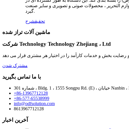
ض) را بسته بندی کند. این دستگاه به طور گسترده ای در
ویری و سایر صنعت IT در انواع جعبه های نوع بسته بندی اتوماتیک تک تکه مورد استفاده قرار می
گیرد.
تحقیق
شرح
ماشین آلات تراز شده
شرکت Technology Technology Zhejiang ، Ltd
مشترک شدن
با ما تماس بگیرید
+86-13967712128
+86-577-65538999
info@odfsolution.com
8613967712128
آخرین اخبار