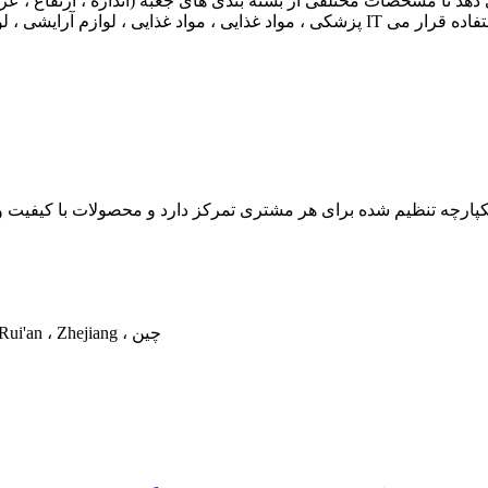
دهد تا مشخصات مختلفی از بسته بندی های جعبه (اندازه ، ارتفاع ، عر
پزشکی ، مواد غذایی ، مواد غذایی ، لوازم آرایشی ، لوازم التحریر ، محصولات صوتی و تص
شماره 301 ، Bldg. 1 ، 1555 Songpu Rd. (E) ، خیابان Nanbin ، Rui'an ، Zhejiang ، چین