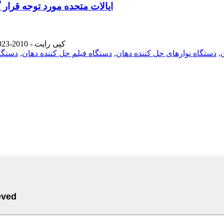
فیلم orodisperible نیکوتین در نمایشگاه TPE ایالات متحده مورد تو
© کپی رایت - 2010-2023: کلیه حقوق محفوظ است.
ن
,
دستگاه نوارهای حل کننده دهان
,
دستگاه فیلم حل کننده دهان
,
دستگا