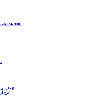
دستگاه ساخت فیلم حل کننده دهان OZM-120 (نوع آزمایشگاه)