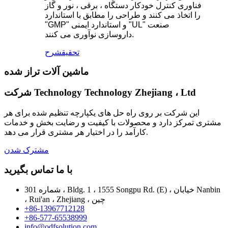
فناوری کنترل خودکار دستگاه ، برقی ، نور و گاز
را اتخاذ می کنند و طراحی را مطابق با استاندارد
"GMP" و استاندارد ایمنی "UL" صنعت
داروسازی نوآوری می کنند.
تحقیق
شرح
ماشین آلات تراز شده
شرکت Technology Technology Zhejiang ، Ltd
این شرکت بر روی راه حل های یکپارچه تنظیم شده برای هر
مشتری تمرکز دارد و محصولات با کیفیت و رضایت بخش و خدمات
کارآمد را در اختیار هر مشتری قرار می دهد.
مشترک شدن
با ما تماس بگیرید
شماره 301 ، Bldg. 1 ، 1555 Songpu Rd. (E) ، خیابان Nanbin
، Rui'an ، Zhejiang ، چین
+86-13967712128
+86-577-65538999
info@odfsolution.com