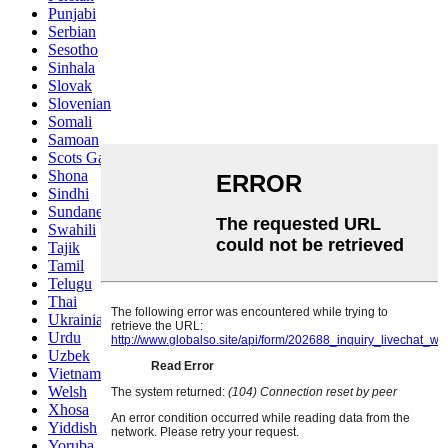
Punjabi
Serbian
Sesotho
Sinhala
Slovak
Slovenian
Somali
Samoan
Scots Gaelic
Shona
Sindhi
Sundanese
Swahili
Tajik
Tamil
Telugu
Thai
Ukrainian
Urdu
Uzbek
Vietnamese
Welsh
Xhosa
Yiddish
Yoruba