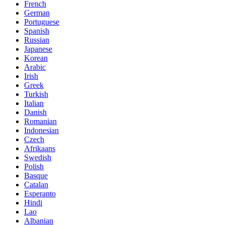
French
German
Portuguese
Spanish
Russian
Japanese
Korean
Arabic
Irish
Greek
Turkish
Italian
Danish
Romanian
Indonesian
Czech
Afrikaans
Swedish
Polish
Basque
Catalan
Esperanto
Hindi
Lao
Albanian