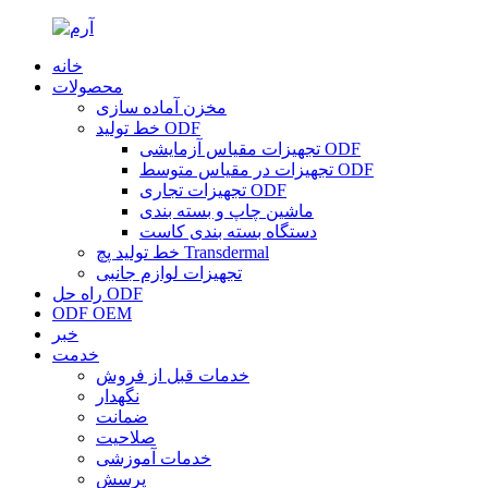
خانه
محصولات
مخزن آماده سازی
خط تولید ODF
تجهیزات مقیاس آزمایشی ODF
تجهیزات در مقیاس متوسط ​​ODF
تجهیزات تجاری ODF
ماشین چاپ و بسته بندی
دستگاه بسته بندی کاست
خط تولید پچ Transdermal
تجهیزات لوازم جانبی
راه حل ODF
ODF OEM
خبر
خدمت
خدمات قبل از فروش
نگهدار
ضمانت
صلاحیت
خدمات آموزشی
پرسش