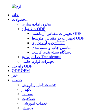
خانه
محصولات
مخزن آماده سازی
خط تولید ODF
تجهیزات مقیاس آزمایشی ODF
تجهیزات در مقیاس متوسط ​​ODF
تجهیزات تجاری ODF
ماشین چاپ و بسته بندی
دستگاه بسته بندی کاست
خط تولید پچ Transdermal
تجهیزات لوازم جانبی
راه حل ODF
ODF OEM
خبر
خدمت
خدمات قبل از فروش
نگهدار
ضمانت
صلاحیت
خدمات آموزشی
پرسش