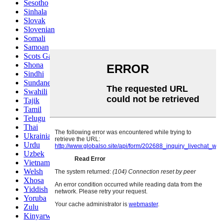
Sesotho
Sinhala
Slovak
Slovenian
Somali
Samoan
Scots Gaelic
Shona
Sindhi
Sundanese
Swahili
Tajik
Tamil
Telugu
Thai
Ukrainian
Urdu
Uzbek
Vietnamese
Welsh
Xhosa
Yiddish
Yoruba
Zulu
Kinyarwanda