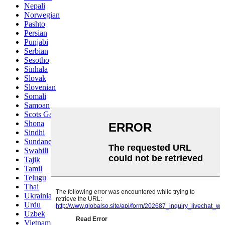
Nepali
Norwegian
Pashto
Persian
Punjabi
Serbian
Sesotho
Sinhala
Slovak
Slovenian
Somali
Samoan
Scots Gaelic
Shona
Sindhi
Sundanese
Swahili
Tajik
Tamil
Telugu
Thai
Ukrainian
Urdu
Uzbek
Vietnamese