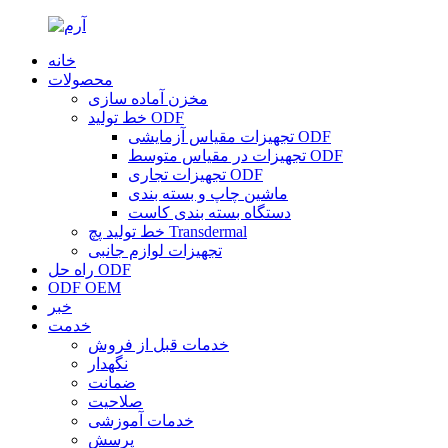
خانه
محصولات
مخزن آماده سازی
خط تولید ODF
تجهیزات مقیاس آزمایشی ODF
تجهیزات در مقیاس متوسط ​​ODF
تجهیزات تجاری ODF
ماشین چاپ و بسته بندی
دستگاه بسته بندی کاست
خط تولید پچ Transdermal
تجهیزات لوازم جانبی
راه حل ODF
ODF OEM
خبر
خدمت
خدمات قبل از فروش
نگهدار
ضمانت
صلاحیت
خدمات آموزشی
پرسش