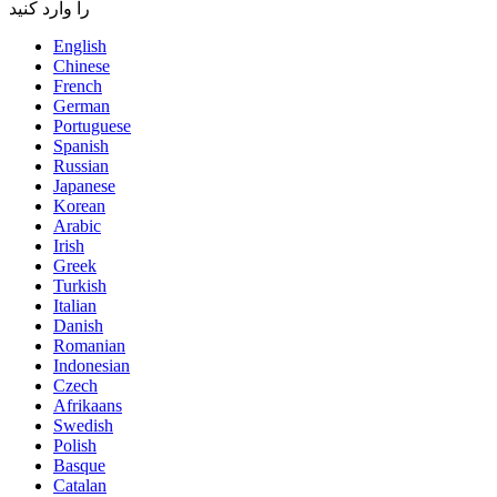
را وارد کنید
English
Chinese
French
German
Portuguese
Spanish
Russian
Japanese
Korean
Arabic
Irish
Greek
Turkish
Italian
Danish
Romanian
Indonesian
Czech
Afrikaans
Swedish
Polish
Basque
Catalan